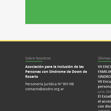
Sobre Nosotros
Últimas
Asociación para la Inclusión de las
VII EN
Personas con Síndrome de Down de
FAMILI
Rosario
SINDR
VII Enc
Personería Jurídica Nº 901/98
person
contacto@aisdro.org.ar
junio, 202
El Esta
el acce
con dis