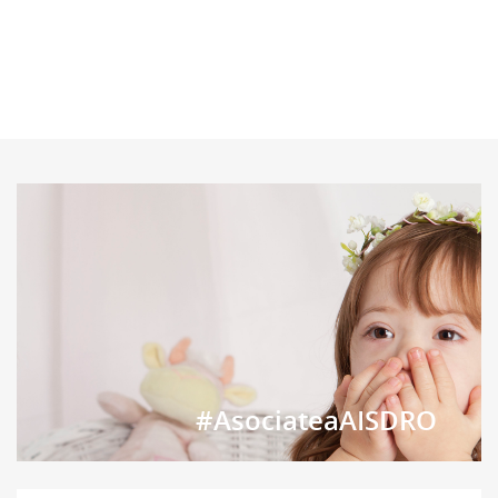
#AsociateaAISDRO