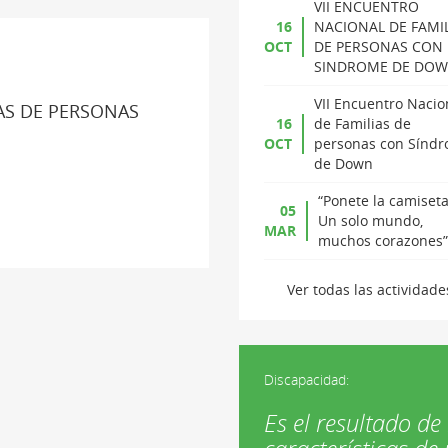
VII ENCUENTRO
16
NACIONAL DE FAMI
OCT
DE PERSONAS CON
SINDROME DE DO
VII Encuentro Nacio
AS DE PERSONAS
16
de Familias de
OCT
personas con Sínd
de Down
“Ponete la camiseta
05
Un solo mundo,
MAR
muchos corazones”
Ver todas las actividade
Discapacidad:
Es el resultado de 